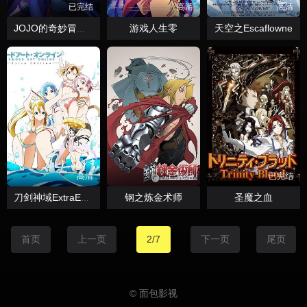
已完结
高清
高清
游戏人生零
天空之Escaflowne
JOJO的奇妙冒险OVA版
高清
已完结
已完结
钢之炼金术师
圣魔之血
刀剑神域ExtraEdition
首页
上一页
2/7
下一页
尾页
© 面包影视