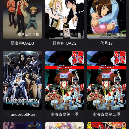
更新至第01集
更新至第01集
完结
野良神OAD3
野良神 OAD2
代号17
完结
已完结
已完结
南海奇皇第一季
南海奇皇第二季
ThunderboltFantasy东离剑游纪