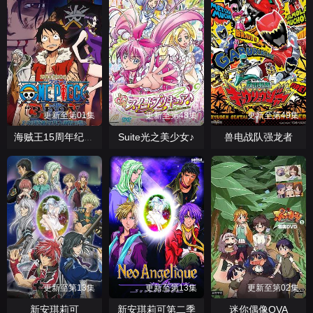
更新至第01集
更新至第48集
更新至第49集
Suite光之美少女♪
兽电战队强龙者
海贼王15周年纪念特别篇——幻之篇章「3D2Y 跨越艾斯之死！与路飞伙伴的誓言」
更新至第13集
更新至第13集
更新至第02集
新安琪莉可
新安琪莉可第二季
迷你偶像OVA