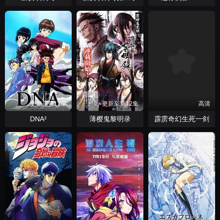
更新至第12集
更新至第12集
高清
DNA²
薄樱鬼黎明录
霹雳奇幻生死一剑