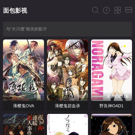
面包影视
与“大川透”相关的影片
完结
完结
更新至第01集
薄樱鬼OVA
薄樱鬼碧血录
野良神OAD1