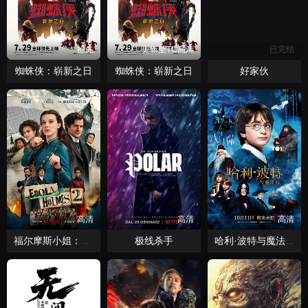
抢先
更新至TC高清
已完结
蜘蛛侠：崭新之日
蜘蛛侠：崭新之日
好家伙
高清
高清
高清
极线杀手
福尔摩斯小姐：伦敦厄运
哈利·波特与魔法石