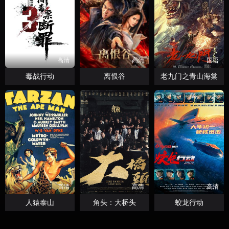
高清
高清
国语
毒战行动
离恨谷
老九门之青山海棠
高清
高清
高清
人猿泰山
角头：大桥头
蛟龙行动