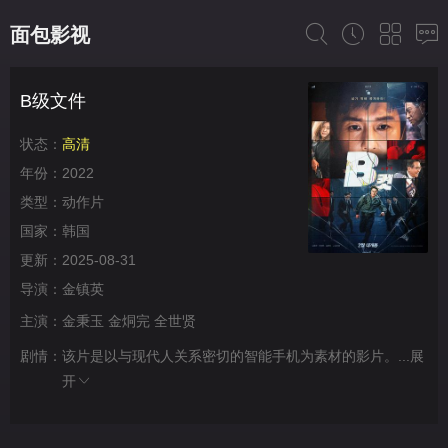
面包影视
B级文件
状态：
高清
年份：
2022
类型：
动作片
国家：
韩国
更新：
2025-08-31
导演：
金镇英
主演：
金秉玉
金烔完
全世贤
剧情：
该片是以与现代人关系密切的智能手机为素材的影片。...
展
开