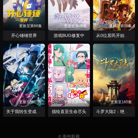
更新至第66集
更新至第09集
更新至第06集
开心锤锤世界
游戏BUG修复中
从0位居民开始的边境领主大人
更新至第17集
更新至第06集
更新至165集
描绘直至生命尽头
关于我转生变成史莱姆这档事第四季
斗罗大陆2：绝世唐门2023
© 面包影视