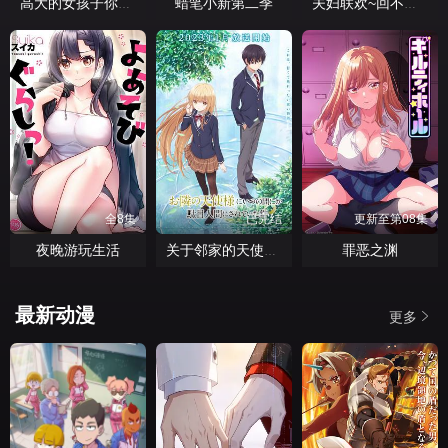
蜡笔小新第二季
高大的女孩子你喜欢吗？
夫妇联欢~回不去的夜晚~
全8集
已完结
更新至第08集
夜晚游玩生活
罪恶之渊
关于邻家的天使大人不知不觉把我惯成了废人
最新动漫
更多