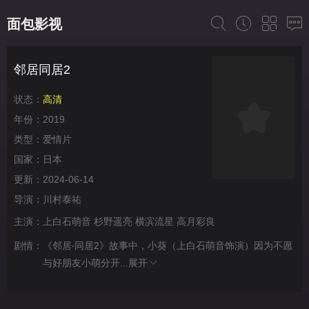
面包影视
邻居同居2
状态：
高清
年份：
2019
类型：
爱情片
国家：
日本
更新：
2024-06-14
导演：
川村泰祐
主演：
上白石萌音
杉野遥亮
横滨流星
高月彩良
剧情：
《邻居‧同居2》故事中，小葵（上白石萌音饰演）因为不愿
与好朋友小萌分开...
展开