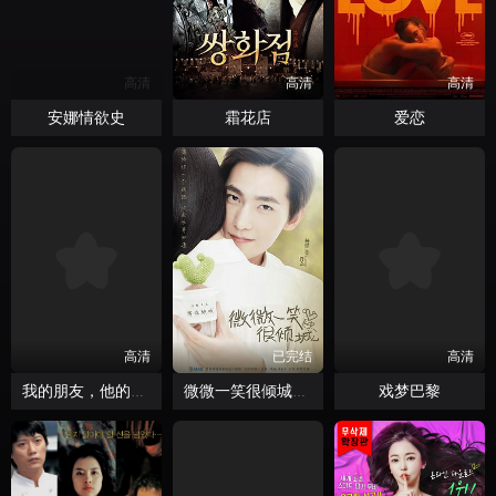
高清
高清
高清
安娜情欲史
霜花店
爱恋
高清
已完结
高清
戏梦巴黎
我的朋友，他的老婆
微微一笑很倾城2016