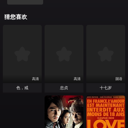
猜您喜欢
高清
高清
国语
色，戒
忠贞
十七岁