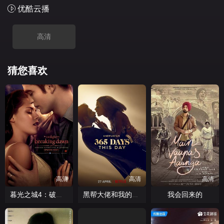
优酷云播
高清
猜您喜欢
高清
高清
高清
我会回来的
暮光之城4：破晓上
黑帮大佬和我的365日 2