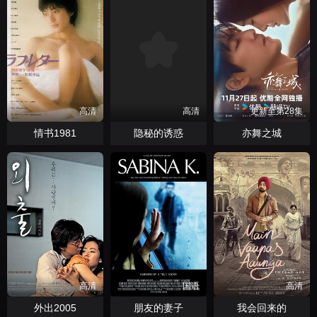
高清
高清
更新至第28集
情书1981
隐秘的诱惑
亦舞之城
高清
国语
高清
外出2005
朋友的妻子
我会回来的