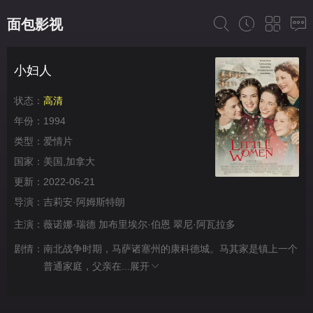
面包影视
小妇人
状态：
高清
年份：
1994
类型：
爱情片
国家：
美国,加拿大
更新：
2022-06-21
导演：
吉莉安·阿姆斯特朗
主演：
薇诺娜·瑞德
加布里埃尔·伯恩
翠尼·阿瓦拉多
剧情：
南北战争时期，马萨诸塞州的康科德城。马其家是镇上一个
普通家庭，父亲在...
展开