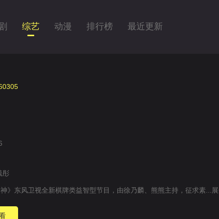
剧
综艺
动漫
排行榜
最近更新
0305
6
毓彤
神》东风卫视全新棋牌类益智型节目，由徐乃麟、熊熊主持，征求素...
展
看