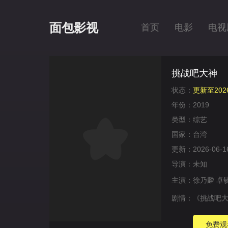
面包影视
首页
电影
电视
挑战吧大神
状态：
更新至2026
年份：
2019
类型：
综艺
国家：
台湾
更新：
2026-06-1
导演：
未知
主演：
徐乃麟
卓
剧情：
《挑战吧大
免费观