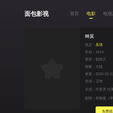
面包影视
首页
电影
电视
蝉翼
状态：
高清
年份：
2014
类型：
剧情片
国家：
大陆
更新：
2025-02-2
导演：
卫华
主演：
叶思齐
付
剧情：
舒晓曼（李
免费观