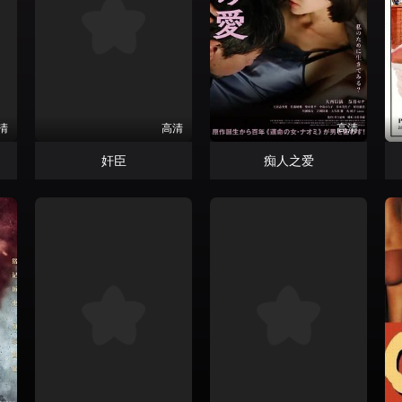
清
高清
高清
奸臣
痴人之爱