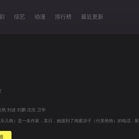
剧
综艺
动漫
排行榜
最近更新
2
美艳
刘述
刘鹏
沈浩
卫华
乐儿饰）是一名作家，某日，她接到了闺蜜凉子（付美艳饰）的电话...
展
看