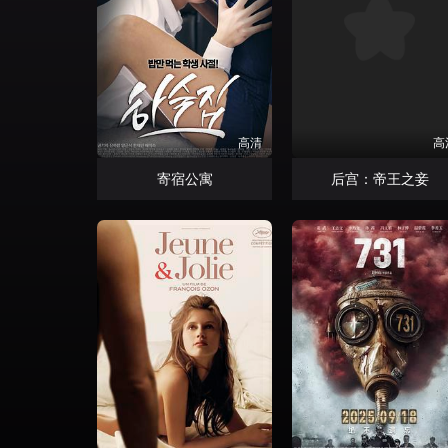
高清
高
寄宿公寓
后宫：帝王之妾