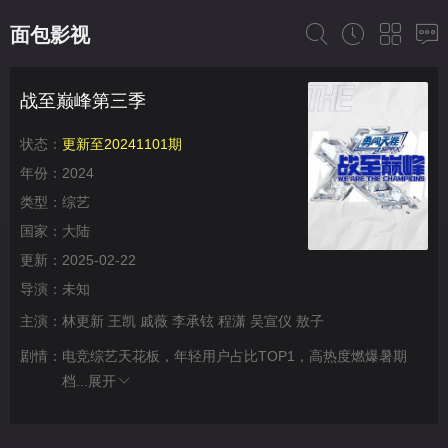
面包影视
战至巅峰第三季
状态：
更新至20241101期
年份：
2024
类型：
综艺
国家：
大陆
更新：
2025-02-22
导演：
未知
主演：
林更新
王凯
戚薇
李承铉
程潇
吴宣仪
敖子
剧情：
电竞综艺天花板，年轻用户占比TOP1，高热度燃爆暑期
档...
展开