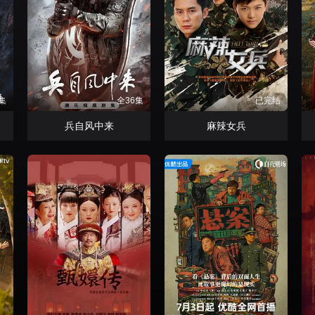
集
全36集
已完结
兵自风中来
麻辣女兵