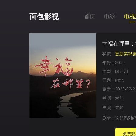
面包影视
首页
电影
电视
幸福在哪里：
状态：
更新第06
年份：
2019
类型：
国产剧
国家：
内地
更新：
2025-02-2
导演：
未知
主演：
未知
剧情：
这部系列纪
免费观