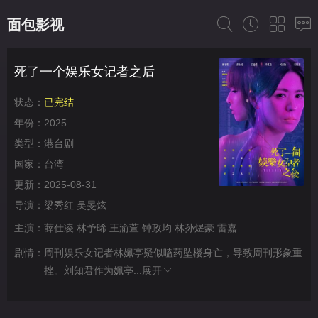
面包影视
死了一个娱乐女记者之后
状态：
已完结
年份：
2025
类型：
港台剧
国家：
台湾
更新：
2025-08-31
导演：
梁秀红
吴旻炫
主演：
薛仕凌
林予晞
王渝萱
钟政均
林孙煜豪
雷嘉
剧情：
周刊娱乐女记者林姵亭疑似嗑药坠楼身亡，导致周刊形象重
挫。刘知君作为姵亭...
展开