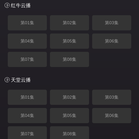
红牛云播
第01集
第02集
第03集
第04集
第05集
第06集
第07集
第08集
天堂云播
第01集
第02集
第03集
第04集
第05集
第06集
第07集
第08集