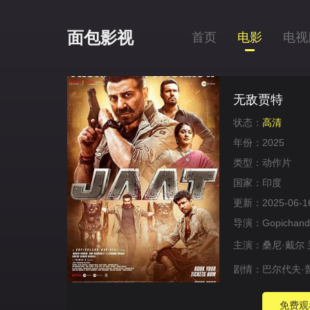
面包影视
首页
电影
电视
无敌贾特
状态：
高清
年份：
2025
类型：
动作片
国家：
印度
更新：
2025-06-1
导演：
Gopichand
主演：
桑尼·戴尔
剧情：
巴尔代夫·
免费观