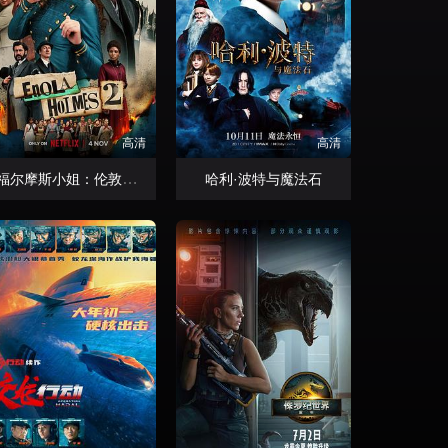
高清
高清
福尔摩斯小姐：伦敦厄运
哈利·波特与魔法石