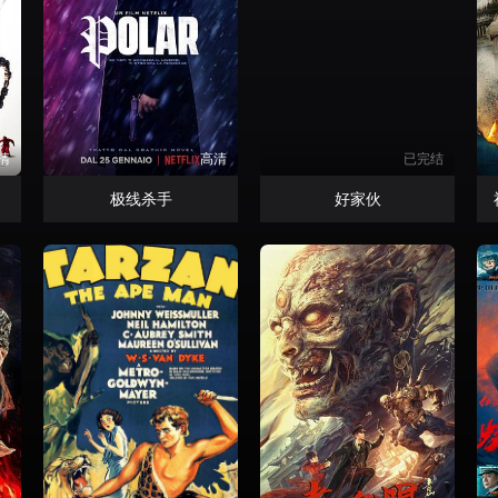
清
高清
已完结
极线杀手
好家伙