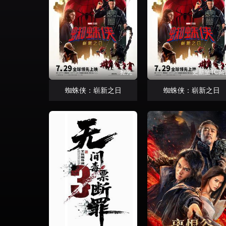
抢先
更新至TC高
蜘蛛侠：崭新之日
蜘蛛侠：崭新之日