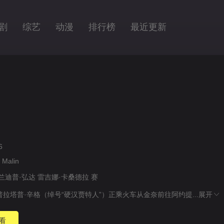
剧
综艺
动漫
排行榜
最近更新
6
 Malin
兰迪普·弘达
雷吉娜·卡桑德拉
赛
普拉塔普·辛格（绰号“硬汉贾特人”）正乘火车从金奈前往阿约提...
展开
看