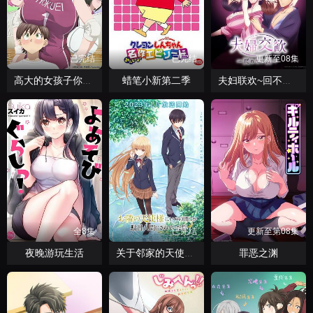
已完结
已完结
更新至08集
蜡笔小新第二季
高大的女孩子你喜欢吗？
夫妇联欢~回不去的夜晚~
全8集
已完结
更新至第08集
夜晚游玩生活
罪恶之渊
关于邻家的天使大人不知不觉把我惯成了废人