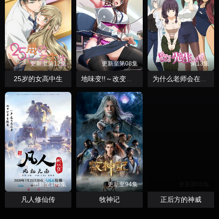
更新至第12集
更新至第08集
第13集
25岁的女高中生
地味变!!～改变土妹子的纯洁异性交往～
为什么老师会在这里！？
更新至186集
更新至94集
更新第06集
凡人修仙传
牧神记
正后方的神威