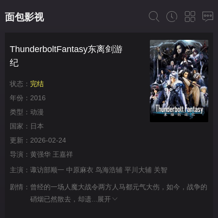
面包影视
ThunderboltFantasy东离剑游
纪
状态：
完结
年份：
2016
类型：
动漫
国家：
日本
更新：
2026-02-24
导演：
黄强华
王嘉祥
主演：
诹访部顺一
中原麻衣
鸟海浩辅
平川大辅
关智
剧情：
曾经的一场人魔大战令两方人马都元气大伤，如今，战争的
硝烟已然散去，却遗...
展开