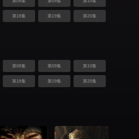
第08集
第09集
第10集
第18集
第19集
第20集
第08集
第09集
第10集
第18集
第19集
第20集