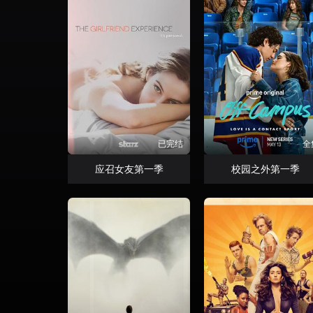
已完结
全
应召女友第一季
校园之外第一季