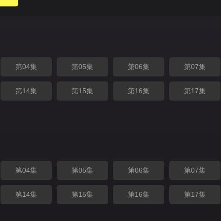
第04集
第05集
第06集
第07集
第14集
第15集
第16集
第17集
第04集
第05集
第06集
第07集
第14集
第15集
第16集
第17集