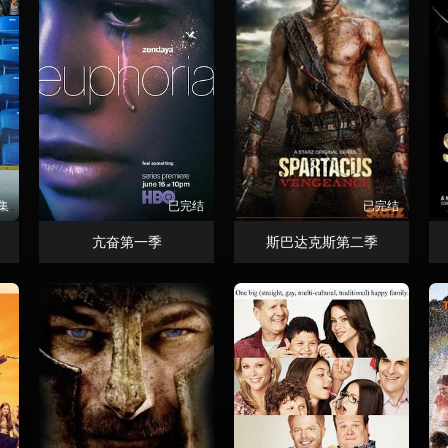
集
已完结
已完结
亢奋第一季
斯巴达克斯第二季