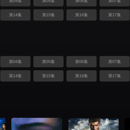
第04集
第05集
第06集
第07集
第14集
第15集
第16集
第17集
第04集
第05集
第06集
第07集
第14集
第15集
第16集
第17集