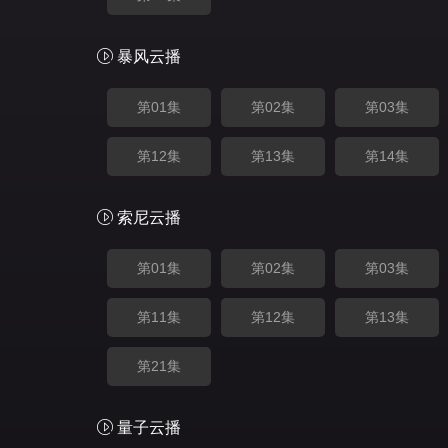
暴风云播
第01集
第02集
第03集
第12集
第13集
第14集
索尼云播
第01集
第02集
第03集
第11集
第12集
第13集
第21集
量子云播