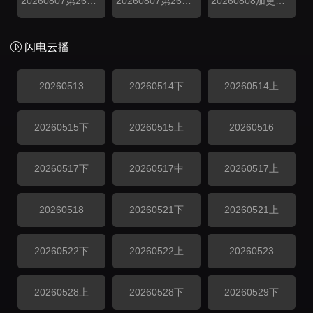
20260807第26期上
20260807第26期下
20260808加更第13期
闪电云播
20260513
20260514下
20260514上
20260515下
20260515上
20260516
20260517下
20260517中
20260517上
20260518
20260521下
20260521上
20260522下
20260522上
20260523
20260528上
20260528下
20260529下