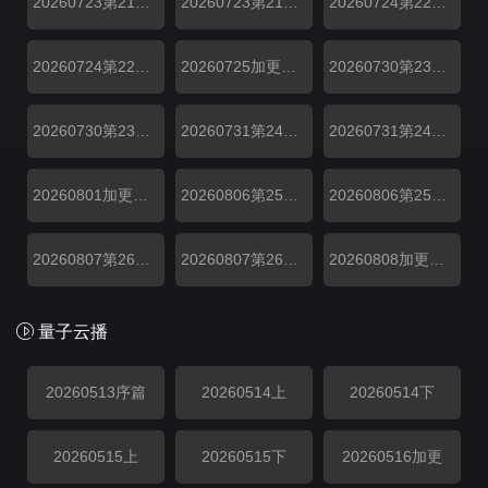
20260723第21期上
20260723第21期下
20260724第22期上
20260724第22期下
20260725加更第11期
20260730第23期上
20260730第23期下
20260731第24期上
20260731第24期下
20260801加更第12期
20260806第25期上
20260806第25期下
20260807第26期上
20260807第26期下
20260808加更第13期
量子云播
20260513序篇
20260514上
20260514下
20260515上
20260515下
20260516加更