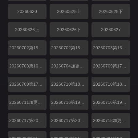
20260620
20260625上
20260625下
20260626上
20260626下
20260627
20260702第15期上
20260702第15期下
20260703第16期上
20260703第16期下
20260704加更第08期
20260709第17期上
20260709第17期下
20260710第18期上
20260710第18期下
20260711加更第09期
20260716第19期上
20260716第19期下
20260717第20期上
20260717第20期下
20260718加更第10期