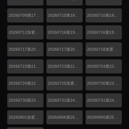
20260709第17期上
20260710第18期下
20260710第18期上
20260711加更第09期
20260716第19期下
20260716第19期上
20260717第20期下
20260717第20期上
20260718加更第10期
20260723第21期下
20260723第21期上
20260724第22期下
20260724第22期上
20260725加更第11期
20260730第23期下
20260730第23期上
20260731第24期下
20260731第24期上
20260801加更第12期
20260806第25期下
20260806第25期上