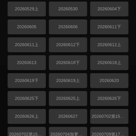
20260529上
20260530
20260604下
20260605
20260606
20260611下
20260611上
20260612下
20260612上
20260613
20260618下
20260618上
20260619下
20260619上
20260620
20260625下
20260625上
20260626下
20260626上
20260627
20260702第15期下
20260702第15期上
20260704加更第08期
20260709第17期下