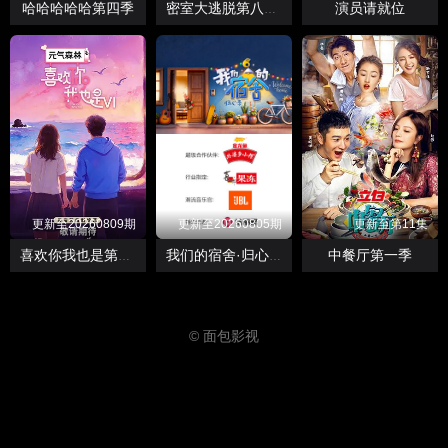
哈哈哈哈哈第四季
演员请就位
密室大逃脱第八季大神版
更新至20260809期
更新至20260805期
更新至第11集
中餐厅第一季
喜欢你我也是第六季
我们的宿舍·归心季
© 面包影视