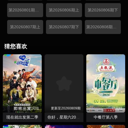
第20260801期加更
第20260806期上
第20260806期下
第20260807期上
第20260807期下
第20260808期加更
猜您喜欢
已完结
更新至20260809期
已完结
现在就出发第二季
中餐厅第八季
你好，星期六2026