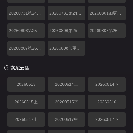
20260731第24期上
20260731第24期下
20260801加更第12期
20260806第25期上
20260806第25期下
20260807第26期上
20260807第26期下
20260808加更第13期
索尼云播
20260513
20260514上
20260514下
20260515上
20260515下
20260516
20260517上
20260517中
20260517下