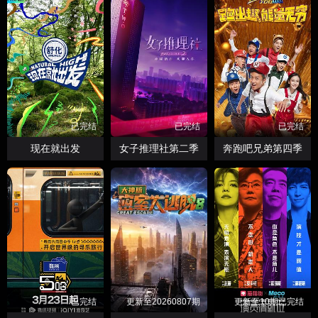
已完结
已完结
已完结
现在就出发
女子推理社第二季
奔跑吧兄弟第四季
已完结
更新至20260807期
更新至10期已完结