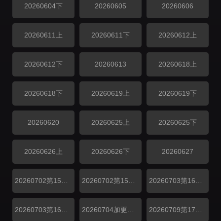
20260604下
20260605
20260606
20260611上
20260611下
20260612上
20260612下
20260613
20260618上
20260618下
20260619上
20260619下
20260620
20260625上
20260625下
20260626上
20260626下
20260627
20260702第15期上
20260702第15期下
20260703第16期上
20260703第16期下
20260704加更第08期
20260709第17期上