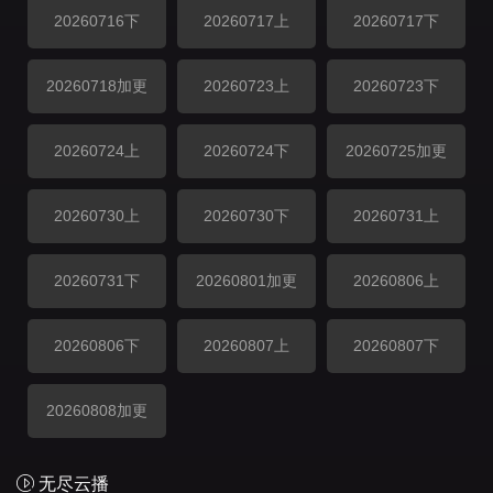
20260716下
20260717上
20260717下
20260718加更
20260723上
20260723下
20260724上
20260724下
20260725加更
20260730上
20260730下
20260731上
20260731下
20260801加更
20260806上
20260806下
20260807上
20260807下
20260808加更
无尽云播