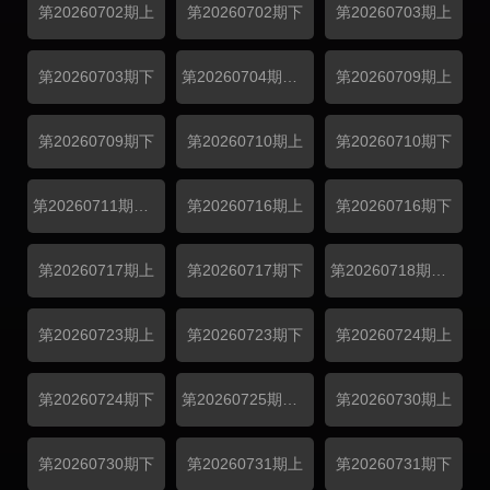
第20260702期上
第20260702期下
第20260703期上
第20260703期下
第20260704期加更
第20260709期上
第20260709期下
第20260710期上
第20260710期下
第20260711期加更
第20260716期上
第20260716期下
第20260717期上
第20260717期下
第20260718期加更
第20260723期上
第20260723期下
第20260724期上
第20260724期下
第20260725期加更
第20260730期上
第20260730期下
第20260731期上
第20260731期下