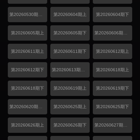
第20260530期加更
第20260604期上
第20260604期下
第20260605期上
第20260605期下
第20260606期加更
第20260611期上
第20260611期下
第20260612期上
第20260612期下
第20260613期加更
第20260618期上
第20260618期下
第20260619期上
第20260619期下
第20260620期加更
第20260625期上
第20260625期下
第20260626期上
第20260626期下
第20260627期加更