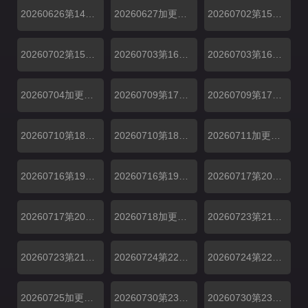
20260626第14期下
20260627加更第07期
20260702第15期上
20260702第15期下
20260703第16期上
20260703第16期下
20260704加更第08期
20260709第17期上
20260709第17期下
20260710第18期上
20260710第18期下
20260711加更第09期
20260716第19期上
20260716第19期下
20260717第20期上
20260717第20期下
20260718加更第10期
20260723第21期上
20260723第21期下
20260724第22期上
20260724第22期下
20260725加更第11期
20260730第23期上
20260730第23期下