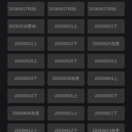
20260517特别加更上
20260517特别加更中
20260517特别加更下
20260518爱侬日发布会
20260521上
20260521下
20260522上
20260522下
20260523加更
20260528上
20260528下
20260529上
20260529下
20260530加更
20260604上
20260604下
20260605上
20260605下
20260606加更
20260611上
20260611下
20260612上
20260612下
20260613加更