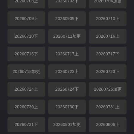
20260703上
20260703下
20260704加更
20260709上
20260909下
20260710上
20260710下
20260711加更
20260716上
20260716下
20260717上
20260717下
20260718加更
20260723上
20260723下
20260724上
20260724下
20260725加更
20260730上
20260730下
20260731上
20260731下
20260801加更
20260806上