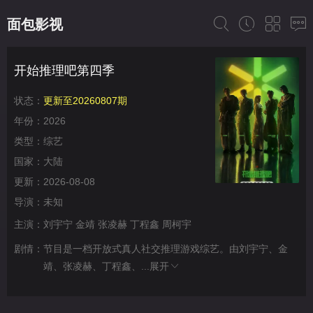
面包影视
开始推理吧第四季
状态：
更新至20260807期
年份：
2026
类型：
综艺
国家：
大陆
更新：
2026-08-08
导演：
未知
主演：
刘宇宁
金靖
张凌赫
丁程鑫
周柯宇
剧情：
节目是一档开放式真人社交推理游戏综艺。由刘宇宁、金
靖、张凌赫、丁程鑫、...
展开