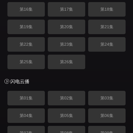
第16集
第17集
第18集
第19集
第20集
第21集
第22集
第23集
第24集
第25集
第26集
闪电云播
第01集
第02集
第03集
第04集
第05集
第06集