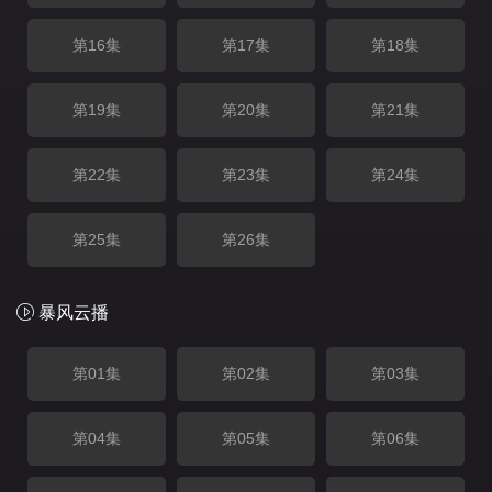
第16集
第17集
第18集
第19集
第20集
第21集
第22集
第23集
第24集
第25集
第26集
暴风云播
第01集
第02集
第03集
第04集
第05集
第06集