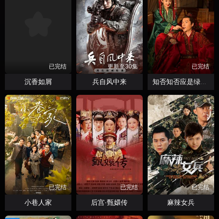
已完结
更新至30集
已完结
沉香如屑
兵自风中来
知否知否应是绿肥红瘦
已完结
已完结
已完结
小巷人家
后宫·甄嬛传
麻辣女兵