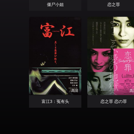
僵尸小姐
恋之罪
高清
高
富江3：冤有头
恋之罪 恋の罪