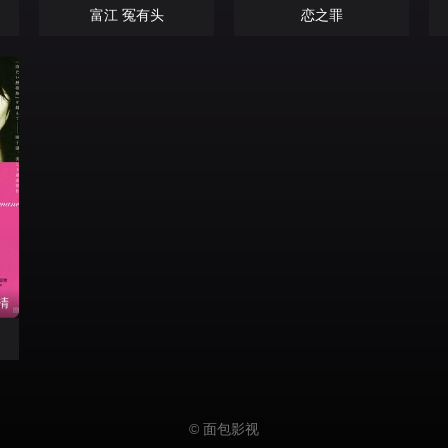
富江 冤有头
恋之罪
清
© 面包影视