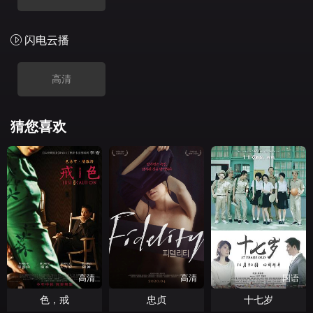
闪电云播
高清
猜您喜欢
高清
高清
国语
色，戒
忠贞
十七岁