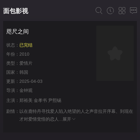
面包影视
咫尺之间
状态：
已完结
年份：
2010
类型：
爱情片
国家：
韩国
更新：
2025-04-03
导演：
金钟观
主演：
郑裕美
金孝书
尹熙锡
剧情：
以在鹿特丹寻找爱人陷入绝望的人之声音拉开序幕、到现在
才对爱情觉悟的恋人...
展开