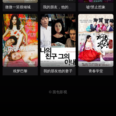
嘘!禁止想象
微微一笑很倾城2016
我的朋友，他的老婆
高清
高清
高清
戏梦巴黎
我的朋友他的妻子
青春学堂
© 面包影视