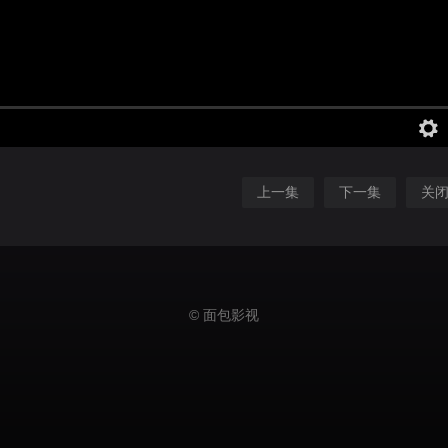
上一集
下一集
关
© 面包影视