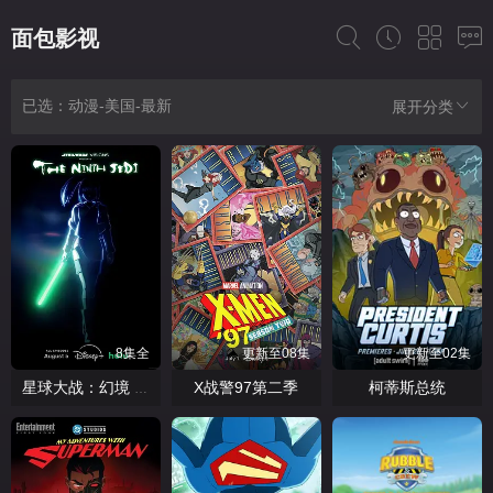
面包影视
已选：动漫-美国-最新
展开分类
8集全
更新至08集
更新至02集
X战警97第二季
柯蒂斯总统
星球大战：幻境 —第九个绝地武士