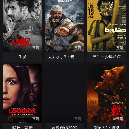
高清
高清
高清
生灵
巴兰：少年寻踪
大力水手3：安魂曲
高清
高清
高清
猛尸一家亲
灵魂伴侣2026
鬼玩人6：炼狱