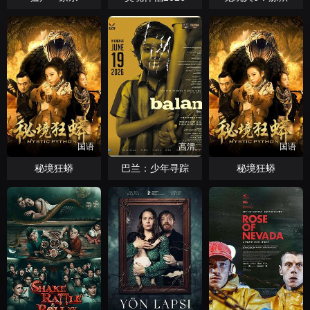
国语
高清
国语
秘境狂蟒
巴兰：少年寻踪
秘境狂蟒