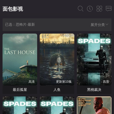
面包影视
已选：恐怖片-最新
展开分类
高清
更新第10集
高清
最后孤屋
人鱼
黑桃裁决