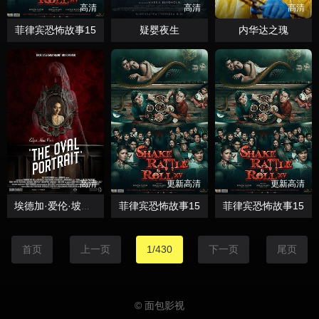
高清
高清
高清
菲律宾恐怖故事15
疑婴夜生
内华达之瑰
高清
更新高清
更新高清
菲律宾恐怖故事15
菲律宾恐怖故事15
埃德加·爱伦·坡的椭圆形肖像
首页
上一页
1/430
下一页
尾页
© 面包影视