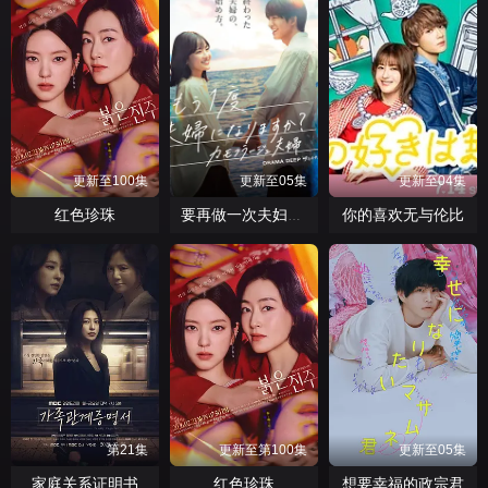
更新至100集
更新至05集
更新至04集
红色珍珠
你的喜欢无与伦比
要再做一次夫妇吗？～伪装夫妇～
第21集
更新至第100集
更新至05集
家庭关系证明书
红色珍珠
想要幸福的政宗君