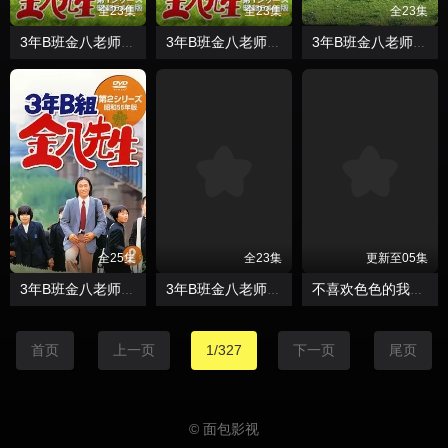
全23集
全23集
全23集
3年B班金八老师第四季
3年B班金八老师第五季
3年B班金八老师第六季
全25集
全23集
更新至05集
3年B班金八老师第二季
3年B班金八老师第一季
不喜欢色色的我吗？
首页
上一页
1/327
下一页
尾页
© 面包影视