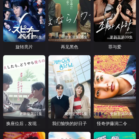
更新至第06集
更新至第05集
更新至第09集
旋转亮片
再见黑色
罪与爱
更新至第01集
更新至第91集
更新至第05集
我们愉快的好日子
换座位后，发现身后的男生好像喜欢我
怪奇伊藤润二令人彻夜难眠的奇异故事