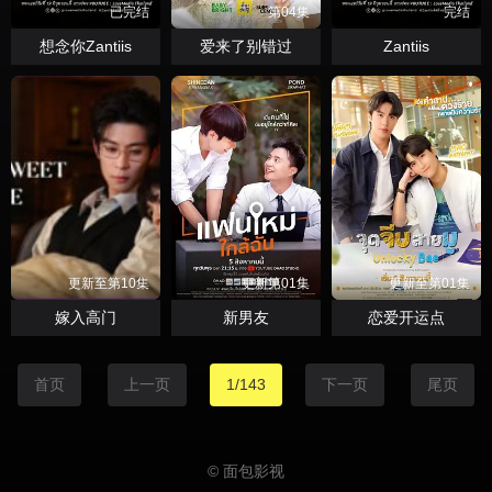
已完结
第04集
完结
想念你Zantiis
爱来了别错过
Zantiis
更新至第10集
更新第01集
更新至第01集
嫁入高门
新男友
恋爱开运点
首页
上一页
1/143
下一页
尾页
© 面包影视