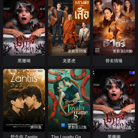
更新至27集
更新至05集
更新至18集
黑珊瑚
龙婆虎
替名情臻
第08集
更新至12集
更新第27集
想念你 Zantiis
黑珊瑚
The Loyalty Game