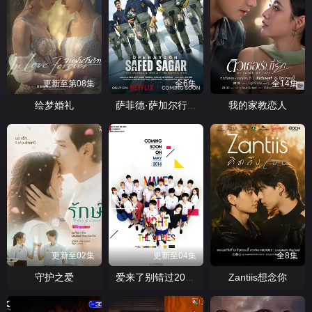
更新至第08集
全6集
全14集
绘梦婚礼
我的家教恋人
萨菲德·萨加尔行动
更新至02集
更新至04集
全8集
守护之爱
Zantiis想念你
爱来了别错过2026