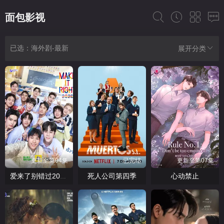
面包影视
已选：海外剧-最新
展开分类
更新至第04集
已完结
更新至第07集
死人公司第四季
心动禁止
爱来了别错过2026